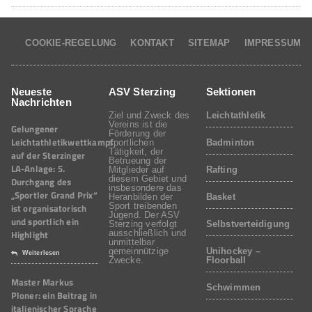
COOKIE-REGELUNG
KONTAKT
SITEMAP
IMPRESSUM
Neueste
ASV Sterzing
Sektionen
Nachrichten
Ziel und Zweck des
Leichtathletik
Vereins ist die
Gelungener
Förderung der
Leichtathletikwettkampf
sportlichen
Badminton
Tätigkeit, der
auf der Sterzinger
Betrueung der
LA-Anlage: 5.
Mitglieder auf
Rafting
diesem Gebiet und
Durchgang des
insbesondere das
„Sportler Grand Prix“
Heranbilden der
Basket
Sport treibenden
ist organisatorisch
Jugend. Der ASV
und sportlich ein
Sterzing verfolgt
Selbstverteidigung
Highlight
ausschließlich und
unmittelbar
gemeinnützige
Unihockey –
Weiterlesen
Zwecke.
Floorball
Master Markus
Schwimmen
Ploner: ein Beitrag in
italienischer Sprache