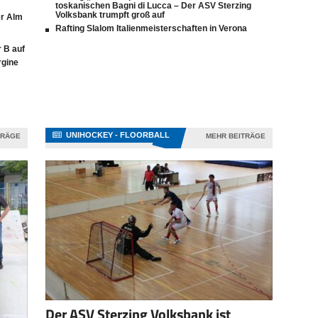
toskanischen Bagni di Lucca – Der ASV Sterzing
Volksbank trumpft groß auf
er Alm
Rafting Slalom Italienmeisterschaften in Verona
 B auf
rgine
UNIHOCKEY - FLOORBALL
TRÄGE
MEHR BEITRÄGE
Der ASV Sterzing Volksbank ist