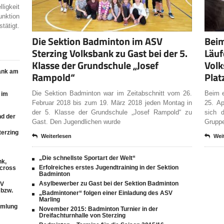
ligkeit
unktion
tätigt.
Die Sektion Badminton im ASV
Beim
Sterzing Volksbank zu Gast bei der 5.
Läuf
Klasse der Grundschule „Josef
Volk
ank am
Rampold“
Plat
Die Sektion Badminton war im Zeitabschnitt vom 26.
Beim e
 im
Februar 2018 bis zum 19. März 2018 jeden Montag in
25. Ap
der 5. Klasse der Grundschule „Josef Rampold“ zu
sich 
d der
Gast. Den Jugendlichen wurde
Gruppe
terzing
Weiterlesen
Wei
„Die schnellste Sportart der Welt“
nk,
Erfolreiches erstes Jugendtraining in der Sektion
Across
Badminton
Asylbewerber zu Gast bei der Sektion Badminton
SV
 bzw.
„Badmintoner“ folgen einer Einladung des ASV
Marling
mmlung
November 2015: Badminton Turnier in der
Dreifachturnhalle von Sterzing