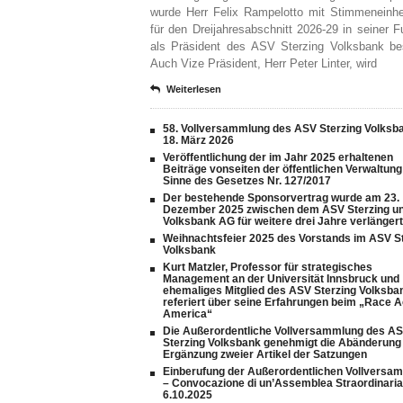
wurde Herr Felix Rampelotto mit Stimmeneinhel
für den Dreijahresabschnitt 2026-29 in seiner F
als Präsident des ASV Sterzing Volksbank bes
Auch Vize Präsident, Herr Peter Linter, wird
Weiterlesen
58. Vollversammlung des ASV Sterzing Volksb
18. März 2026
Veröffentlichung der im Jahr 2025 erhaltenen
Beiträge vonseiten der öffentlichen Verwaltung
Sinne des Gesetzes Nr. 127/2017
Der bestehende Sponsorvertrag wurde am 23.
Dezember 2025 zwischen dem ASV Sterzing un
Volksbank AG für weitere drei Jahre verlängert
Weihnachtsfeier 2025 des Vorstands im ASV S
Volksbank
Kurt Matzler, Professor für strategisches
Management an der Universität Innsbruck und
ehemaliges Mitglied des ASV Sterzing Volksba
referiert über seine Erfahrungen beim „Race 
America“
Die Außerordentliche Vollversammlung des A
Sterzing Volksbank genehmigt die Abänderung
Ergänzung zweier Artikel der Satzungen
Einberufung der Außerordentlichen Vollversa
– Convocazione di un’Assemblea Straordinaria
6.10.2025