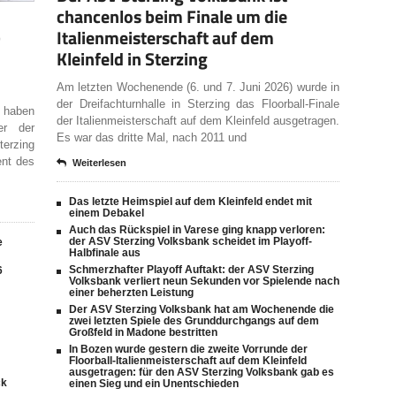
chancenlos beim Finale um die
Italienmeisterschaft auf dem
Kleinfeld in Sterzing
Am letzten Wochenende (6. und 7. Juni 2026) wurde in
der Dreifachturnhalle in Sterzing das Floorball-Finale
 haben
der Italienmeisterschaft auf dem Kleinfeld ausgetragen.
er der
Es war das dritte Mal, nach 2011 und
erzing
ent des
Weiterlesen
Das letzte Heimspiel auf dem Kleinfeld endet mit
einem Debakel
Auch das Rückspiel in Varese ging knapp verloren:
der ASV Sterzing Volksbank scheidet im Playoff-
e
Halbfinale aus
Schmerzhafter Playoff Auftakt: der ASV Sterzing
6
Volksbank verliert neun Sekunden vor Spielende nach
einer beherzten Leistung
Der ASV Sterzing Volksbank hat am Wochenende die
zwei letzten Spiele des Grunddurchgangs auf dem
Großfeld in Madone bestritten
In Bozen wurde gestern die zweite Vorrunde der
Floorball-Italienmeisterschaft auf dem Kleinfeld
ausgetragen: für den ASV Sterzing Volksbank gab es
ck
einen Sieg und ein Unentschieden