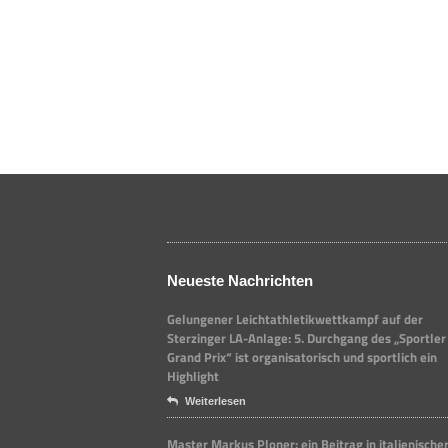
Neueste Nachrichten
Gelungener Leichtathletikwettkampf auf der
Sterzinger LA-Anlage: 5. Durchgang des „Sportler
Grand Prix“ ist organisatorisch und sportlich ein
Highlight
Weiterlesen
Master Markus Ploner: ein Beitrag in italienische