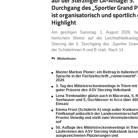
auf der Sterzinger LA-Anlage: 5.
Durchgang des „Sportler Grand P
ist organisatorisch und sportlich 
Highlight
Am gestrigen Samstag, 1. August 2026, fa
herrlichem Wetter auf der Leichtathletikanl
Sterzing der 5. Durchgang des „Sportler Gran
der SchülerInnen A und B statt. Nach 14
Weiterlesen
Master Markus Ploner: ein Beitrag in italienisc
Sprache in der Fachzeitschrift „runnersworld“ 
2026
3. Tag des Mittelstreckenmeetings in Trient mit
guter Präsenz des ASV Sterzing Volksbank
Lena Trenkwalder glänzt auch in Macerata, S. K
Seehauser und S. Gschliesser in Arco über 40
Einsatz
Emma Frost (Schülerin A) siegt außer Konkurr
Fünfkampf anlässlich der Landesmeisterschaf
Provinz Venedig und stellt zwei Vereinsbestlei
auf
50. Auflage des Mittelstreckenmeetings in Trien
Läuferinnen des ASV Sterzing Volksbank lasse
ausgezeichneten Platzierungen und