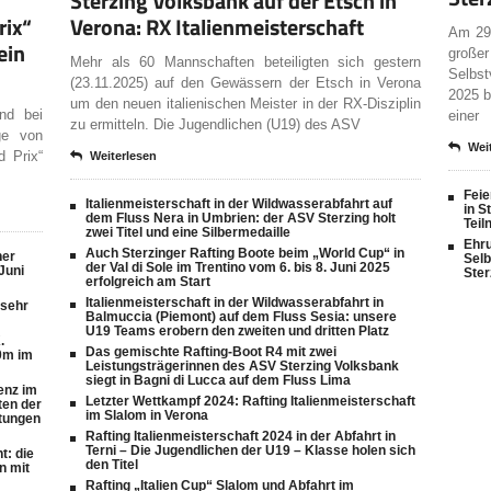
Sterzing Volksbank auf der Etsch in
rix“
Verona: RX Italienmeisterschaft
Am 29.
ein
große
Mehr als 60 Mannschaften beteiligten sich gestern
Selbst
(23.11.2025) auf den Gewässern der Etsch in Verona
2025 b
um den neuen italienischen Meister in der RX-Disziplin
nd bei
einer
zu ermitteln. Die Jugendlichen (U19) des ASV
age von
Wei
d Prix“
Weiterlesen
Feie
Italienmeisterschaft in der Wildwasserabfahrt auf
in S
dem Fluss Nera in Umbrien: der ASV Sterzing holt
Teil
zwei Titel und eine Silbermedaille
Ehru
Auch Sterzinger Rafting Boote beim „World Cup“ in
her
Sel
der Val di Sole im Trentino vom 6. bis 8. Juni 2025
Juni
Ster
erfolgreich am Start
Italienmeisterschaft in der Wildwasserabfahrt in
 sehr
Balmuccia (Piemont) auf dem Fluss Sesia: unsere
U19 Teams erobern den zweiten und dritten Platz
.
Das gemischte Rafting-Boot R4 mit zwei
0m im
Leistungsträgerinnen des ASV Sterzing Volksbank
siegt in Bagni di Lucca auf dem Fluss Lima
enz im
Letzter Wettkampf 2024: Rafting Italienmeisterschaft
ten der
im Slalom in Verona
stungen
Rafting Italienmeisterschaft 2024 in der Abfahrt in
Terni – Die Jugendlichen der U19 – Klasse holen sich
t: die
den Titel
n mit
Rafting „Italien Cup“ Slalom und Abfahrt im