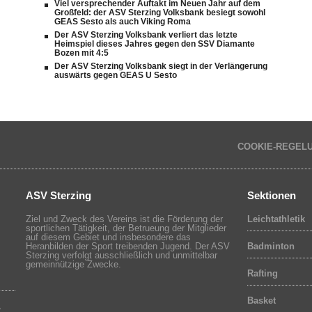
Viel versprechender Auftakt im Neuen Jahr auf dem
Großfeld: der ASV Sterzing Volksbank besiegt sowohl
GEAS Sesto als auch Viking Roma
Der ASV Sterzing Volksbank verliert das letzte
Heimspiel dieses Jahres gegen den SSV Diamante
Bozen mit 4:5
Der ASV Sterzing Volksbank siegt in der Verlängerung
auswärts gegen GEAS U Sesto
COOKIE-REGEL
ASV Sterzing
Sektionen
Ziel und Zweck des Vereins ist die Förderung der
Leichtathletik
sportlichen Tätigkeit, der Betrueung der Mitglieder
auf diesem Gebiet und insbesondere das
Heranbilden der Sport treibenden Jugend. Der ASV
Badminton
Sterzing verfolgt ausschließlich und unmittelbar
gemeinnützige Zwecke.
Rafting
Basket
r