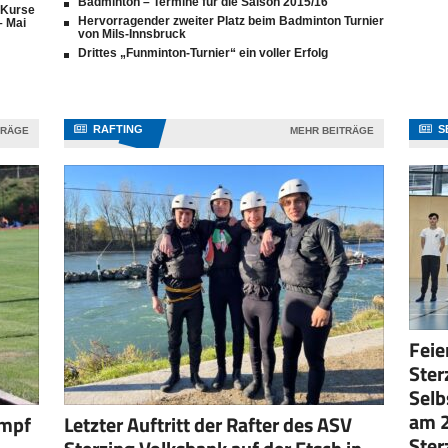
Badminton – Termine für die Saison 2015/16
 Kurse
Hervorragender zweiter Platz beim Badminton Turnier
– Mai
von Mils-Innsbruck
Drittes „Funminton-Turnier“ ein voller Erfolg
RAFTING
S
TRÄGE
MEHR BEITRÄGE
Feie
Ster
Selb
am 2
ampf
Letzter Auftritt der Rafter des ASV
Ster