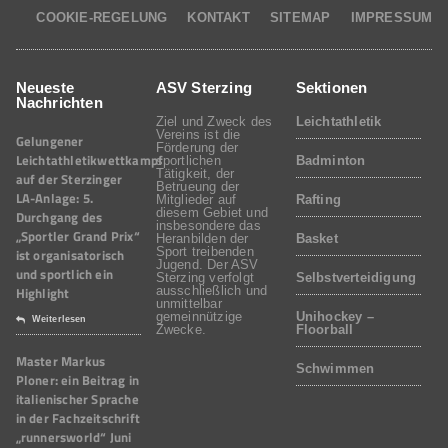
COOKIE-REGELUNG
KONTAKT
SITEMAP
IMPRESSUM
Neueste
ASV Sterzing
Sektionen
Nachrichten
Ziel und Zweck des
Leichtathletik
Vereins ist die
Gelungener
Förderung der
Leichtathletikwettkampf
sportlichen
Badminton
Tätigkeit, der
auf der Sterzinger
Betrueung der
LA-Anlage: 5.
Mitglieder auf
Rafting
diesem Gebiet und
Durchgang des
insbesondere das
„Sportler Grand Prix“
Heranbilden der
Basket
Sport treibenden
ist organisatorisch
Jugend. Der ASV
und sportlich ein
Sterzing verfolgt
Selbstverteidigung
Highlight
ausschließlich und
unmittelbar
gemeinnützige
Unihockey –
Weiterlesen
Zwecke.
Floorball
Master Markus
Schwimmen
Ploner: ein Beitrag in
italienischer Sprache
in der Fachzeitschrift
„runnersworld“ Juni