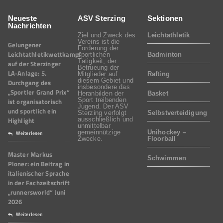
Neueste
ASV Sterzing
Sektionen
Nachrichten
Ziel und Zweck des
Leichtathletik
Vereins ist die
Gelungener
Förderung der
Leichtathletikwettkampf
sportlichen
Badminton
Tätigkeit, der
auf der Sterzinger
Betrueung der
LA-Anlage: 5.
Mitglieder auf
Rafting
diesem Gebiet und
Durchgang des
insbesondere das
„Sportler Grand Prix“
Heranbilden der
Basket
Sport treibenden
ist organisatorisch
Jugend. Der ASV
und sportlich ein
Sterzing verfolgt
Selbstverteidigung
Highlight
ausschließlich und
unmittelbar
gemeinnützige
Unihockey –
Weiterlesen
Zwecke.
Floorball
Master Markus
Schwimmen
Ploner: ein Beitrag in
italienischer Sprache
in der Fachzeitschrift
„runnersworld“ Juni
2026
Weiterlesen