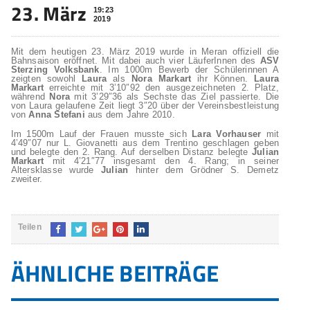
23. März
19:23
2019
Mit dem heutigen 23. März 2019 wurde in Meran offiziell die
Bahnsaison eröffnet. Mit dabei auch vier LäuferInnen des
ASV
Sterzing Volksbank
. Im 1000m Bewerb der Schülerinnen A
zeigten sowohl
Laura
als
Nora Markart
ihr Können.
Laura
Markart
erreichte mit 3’10″92 den ausgezeichneten 2. Platz,
während
Nora
mit 3’29″36 als Sechste das Ziel passierte. Die
von Laura gelaufene Zeit liegt 3″20 über der Vereinsbestleistung
von
Anna Stefani
aus dem Jahre 2010.
Im 1500m Lauf der Frauen musste sich
Lara Vorhauser
mit
4’49″07 nur L. Giovanetti aus dem Trentino geschlagen geben
und belegte den 2. Rang. Auf derselben Distanz belegte
Julian
Markart
mit 4’21″77 insgesamt den 4. Rang; in seiner
Altersklasse wurde
Julian
hinter dem Grödner S. Demetz
zweiter.
Teilen
ÄHNLICHE BEITRÄGE