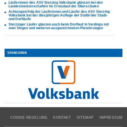
Läuferinnen des ASV Sterzing Volksbank glänzen bei den
Landesmeisterschaften im Crosslauf der Oberschulen
Achtungserfolg der Läuferinnen und Läufer des ASV Sterzing
Volksbank bei der diesjährigen Auflage der Südtiroler Stadt-
und Dorfläufe
Sterzinger Läufer glänzen auch beim Dorflauf in Verdings mit
zwei Siegen und weiteren ausgezeichneten Platzierungen
SPONSOREN
COOKIE-REGELUNG
KONTAKT
SITEMAP
IMPRESSUM