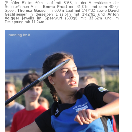
(Schüler B) im 60m Lauf mit 8″68, in der Altersklasse der
Schüler*innen A mit
Emma Frost
mit 31,01m mit dem 400gr
Speer,
Theresa Gasser
im 600m Lauf mit 1’47″32 sowie
David
Gschliesser
in derselben Disziplin mit 1’42″92 und
Anton
Volgger
jeweils im Speerwurf (600gr) mit 33,62m und im
Dreisprung mit 11,24m.