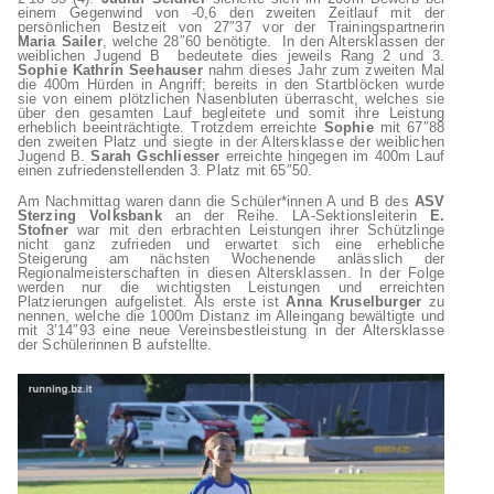
einem Gegenwind von -0,6 den zweiten Zeitlauf mit der
persönlichen Bestzeit von 27″37 vor der Trainingspartnerin
Maria Sailer
, welche 28″60 benötigte. In den Altersklassen der
weiblichen Jugend B bedeutete dies jeweils Rang 2 und 3.
Sophie Kathrin Seehauser
nahm dieses Jahr zum zweiten Mal
die 400m Hürden in Angriff; bereits in den Startblöcken wurde
sie von einem plötzlichen Nasenbluten überrascht, welches sie
über den gesamten Lauf begleitete und somit ihre Leistung
erheblich beeinträchtigte. Trotzdem erreichte
Sophie
mit 67″88
den zweiten Platz und siegte in der Altersklasse der weiblichen
Jugend B.
Sarah Gschliesser
erreichte hingegen im 400m Lauf
einen zufriedenstellenden 3. Platz mit 65″50.
Am Nachmittag waren dann die Schüler*innen A und B des
ASV
Sterzing Volksbank
an der Reihe. LA-Sektionsleiterin
E.
Stofner
war mit den erbrachten Leistungen ihrer Schützlinge
nicht ganz zufrieden und erwartet sich eine erhebliche
Steigerung am nächsten Wochenende anlässlich der
Regionalmeisterschaften in diesen Altersklassen. In der Folge
werden nur die wichtigsten Leistungen und erreichten
Platzierungen aufgelistet. Als erste ist
Anna Kruselburger
zu
nennen, welche die 1000m Distanz im Alleingang bewältigte und
mit 3’14″93 eine neue Vereinsbestleistung in der Altersklasse
der Schülerinnen B aufstellte.