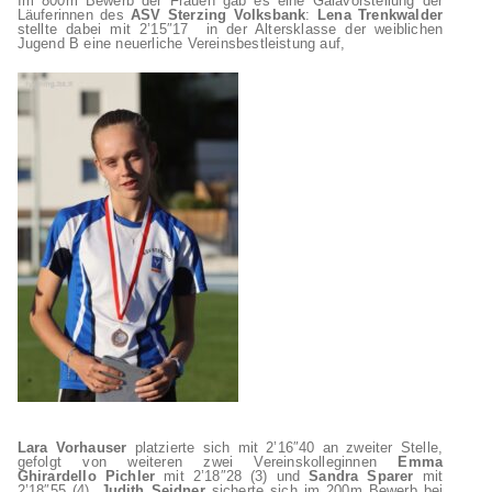
Im 800m Bewerb der Frauen gab es eine Galavorstellung der
Läuferinnen des
ASV Sterzing Volksbank
:
Lena Trenkwalder
stellte dabei mit 2’15″17 in der Altersklasse der weiblichen
Jugend B eine neuerliche Vereinsbestleistung auf,
Lara Vorhauser
platzierte sich mit 2’16″40 an zweiter Stelle,
gefolgt von weiteren zwei Vereinskolleginnen
Emma
Ghirardello Pichler
mit 2’18″28 (3) und
Sandra Sparer
mit
2’18″55 (4).
Judith Seidner
sicherte sich im 200m Bewerb bei