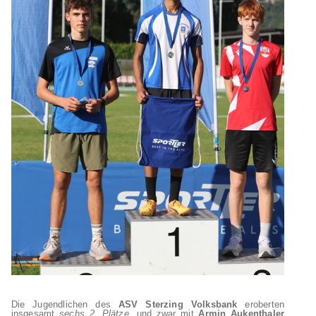
Die Jugendlichen des
ASV Sterzing Volksbank
eroberten
insgesamt
sechs 2. Plätze
, und zwar mit
Armin
Aukenthaler