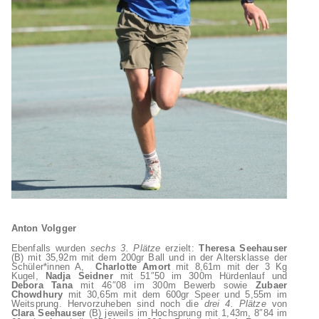
Anton Volgger
Ebenfalls wurden
sechs 3. Plätze
erzielt:
Theresa Seehauser
(B) mit 35,92m mit dem 200gr Ball und in der Altersklasse der
Schüler*innen A,
Charlotte Amort
mit 8,61m mit der 3 Kg
Kugel,
Nadja Seidner
mit 51″50 im 300m Hürdenlauf und
Debora Tana
mit 46″08 im 300m Bewerb sowie
Zubaer
Chowdhury
mit 30,65m mit dem 600gr Speer und 5,55m im
Weitsprung. Hervorzuheben sind noch die
drei 4. Plätze
von
Clara Seehauser
(B) jeweils im Hochsprung mit 1,43m, 8″84 im