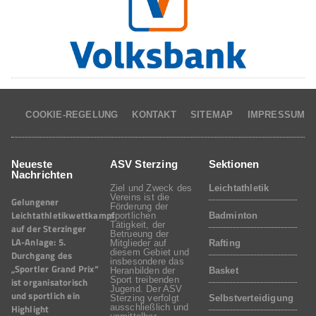
COOKIE-REGELUNG
KONTAKT
SITEMAP
IMPRESSUM
Neueste
ASV Sterzing
Sektionen
Nachrichten
Ziel und Zweck des
Leichtathletik
Vereins ist die
Gelungener
Förderung der
Leichtathletikwettkampf
sportlichen
Badminton
Tätigkeit, der
auf der Sterzinger
Betrueung der
LA-Anlage: 5.
Mitglieder auf
Rafting
diesem Gebiet und
Durchgang des
insbesondere das
„Sportler Grand Prix“
Heranbilden der
Basket
Sport treibenden
ist organisatorisch
Jugend. Der ASV
und sportlich ein
Sterzing verfolgt
Selbstverteidigung
Highlight
ausschließlich und