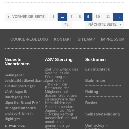
VORHERIGE SEITE
1
…
7
8
9
10
11
…
75
NÄCHSTE SEITE
COOKIE-REGELUNG
KONTAKT
SITEMAP
IMPRESSUM
Neueste
ASV Sterzing
Sektionen
Nachrichten
Ziel und Zweck des
Leichtathletik
Vereins ist die
Gelungener
Förderung der
Leichtathletikwettkampf
sportlichen
Badminton
Tätigkeit, der
auf der Sterzinger
Betrueung der
LA-Anlage: 5.
Mitglieder auf
Rafting
diesem Gebiet und
Durchgang des
insbesondere das
„Sportler Grand Prix“
Heranbilden der
Basket
Sport treibenden
ist organisatorisch
Jugend. Der ASV
und sportlich ein
Sterzing verfolgt
Selbstverteidigung
Highlight
ausschließlich und
unmittelbar
gemeinnützige
Unihockey –
Weiterlesen