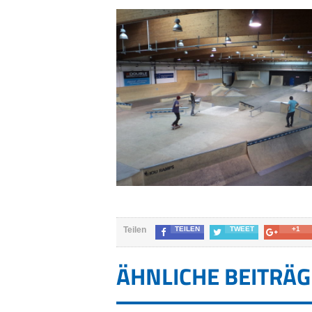
Teilen
TEILEN
TWEET
+1
ÄHNLICHE BEITRÄG