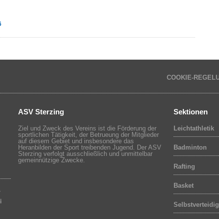
6
COOKIE-REGEL
ASV Sterzing
Sektionen
Ziel und Zweck des Vereins ist die Förderung der
Leichtathletik
sportlichen Tätigkeit, der Betrueung der Mitglieder
auf diesem Gebiet und insbesondere das
Heranbilden der Sport treibenden Jugend. Der ASV
Badminton
Sterzing verfolgt ausschließlich und unmittelbar
gemeinnützige Zwecke.
Rafting
Basket
r
i
Selbstverteidi