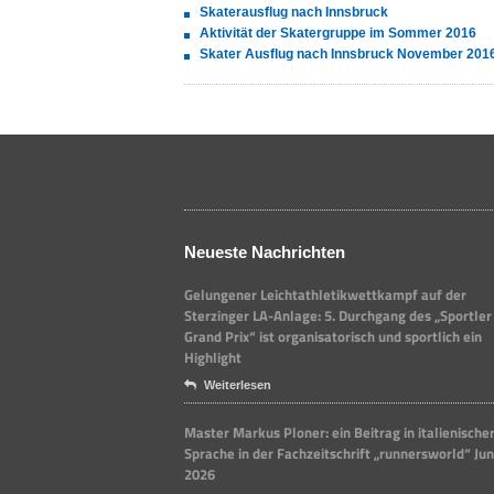
Skaterausflug nach Innsbruck
Aktivität der Skatergruppe im Sommer 2016
Skater Ausflug nach Innsbruck November 201
Neueste Nachrichten
Gelungener Leichtathletikwettkampf auf der
Sterzinger LA-Anlage: 5. Durchgang des „Sportler
Grand Prix“ ist organisatorisch und sportlich ein
Highlight
Weiterlesen
Master Markus Ploner: ein Beitrag in italienische
Sprache in der Fachzeitschrift „runnersworld“ Jun
2026