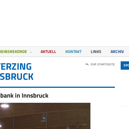
REINSREKORDE
AKTUELL
KONTAKT
LINKS
ARCHIV
TERZING
SP
ZUR STARTSEITE
NSBRUCK
sbank in Innsbruck