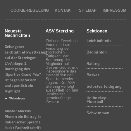
COOKIE-REGELUNG
KONTAKT
SITEMAP
IMPRESSUM
Neueste
ASV Sterzing
Sektionen
Nachrichten
Ziel und Zweck des
Leichtathletik
Vereins ist die
Gelungener
Förderung der
Leichtathletikwettkampf
sportlichen
Badminton
Tätigkeit, der
auf der Sterzinger
Betrueung der
LA-Anlage: 5.
Mitglieder auf
Rafting
diesem Gebiet und
Durchgang des
insbesondere das
„Sportler Grand Prix“
Heranbilden der
Basket
Sport treibenden
ist organisatorisch
Jugend. Der ASV
und sportlich ein
Sterzing verfolgt
Selbstverteidigung
Highlight
ausschließlich und
unmittelbar
gemeinnützige
Unihockey –
Weiterlesen
Zwecke.
Floorball
Master Markus
Schwimmen
Ploner: ein Beitrag in
italienischer Sprache
in der Fachzeitschrift