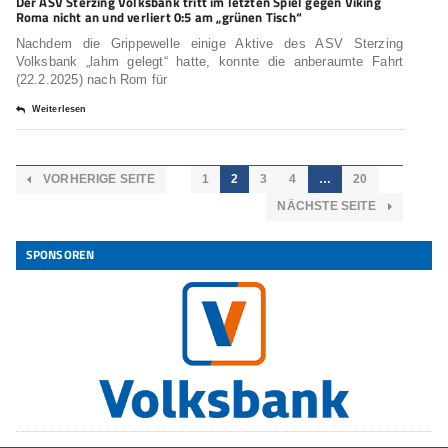
Der ASV Sterzing Volksbank tritt im letzten Spiel gegen Viking
Roma nicht an und verliert 0:5 am „grünen Tisch“
Nachdem die Grippewelle einige Aktive des ASV Sterzing
Volksbank „lahm gelegt“ hatte, konnte die anberaumte Fahrt
(22.2.2025) nach Rom für
Weiterlesen
VORHERIGE SEITE
1
2
3
4
…
20
NÄCHSTE SEITE
SPONSOREN