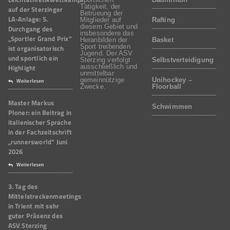
Tätigkeit, der
auf der Sterzinger
Betrueung der
LA-Anlage: 5.
Mitglieder auf
Rafting
diesem Gebiet und
Durchgang des
insbesondere das
„Sportler Grand Prix“
Heranbilden der
Basket
Sport treibenden
ist organisatorisch
Jugend. Der ASV
und sportlich ein
Sterzing verfolgt
Selbstverteidigung
Highlight
ausschließlich und
unmittelbar
gemeinnützige
Unihockey –
Weiterlesen
Zwecke.
Floorball
Master Markus
Schwimmen
Ploner: ein Beitrag in
italienischer Sprache
in der Fachzeitschrift
„runnersworld“ Juni
2026
Weiterlesen
3. Tag des
Mittelstreckenmeetings
in Trient mit sehr
guter Präsenz des
ASV Sterzing