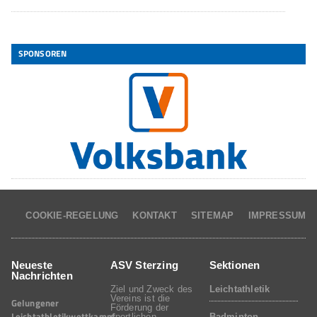
SPONSOREN
COOKIE-REGELUNG
KONTAKT
SITEMAP
IMPRESSUM
Neueste
ASV Sterzing
Sektionen
Nachrichten
Ziel und Zweck des
Leichtathletik
Vereins ist die
Gelungener
Förderung der
Leichtathletikwettkampf
sportlichen
Badminton