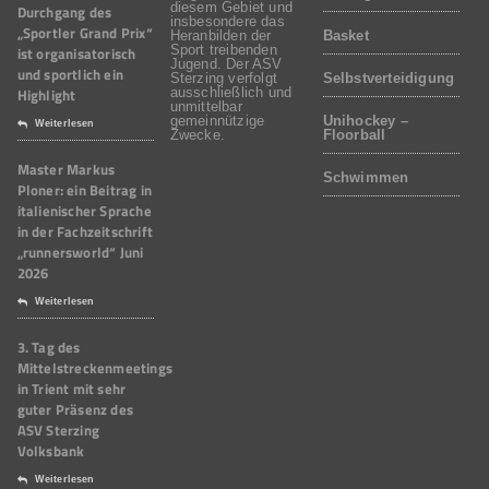
diesem Gebiet und
Durchgang des
insbesondere das
„Sportler Grand Prix“
Heranbilden der
Basket
Sport treibenden
ist organisatorisch
Jugend. Der ASV
und sportlich ein
Sterzing verfolgt
Selbstverteidigung
Highlight
ausschließlich und
unmittelbar
gemeinnützige
Unihockey –
Weiterlesen
Zwecke.
Floorball
Master Markus
Schwimmen
Ploner: ein Beitrag in
italienischer Sprache
in der Fachzeitschrift
„runnersworld“ Juni
2026
Weiterlesen
3. Tag des
Mittelstreckenmeetings
in Trient mit sehr
guter Präsenz des
ASV Sterzing
Volksbank
Weiterlesen