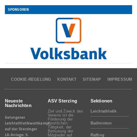
SPONSOREN
COOKIE-REGELUNG
KONTAKT
SITEMAP
IMPRESSUM
Neueste
ASV Sterzing
Sektionen
Nachrichten
Ziel und Zweck des
Leichtathletik
Vereins ist die
Gelungener
Förderung der
Leichtathletikwettkampf
sportlichen
Badminton
Tätigkeit, der
auf der Sterzinger
Betrueung der
LA-Anlage: 5.
Mitglieder auf
Rafting