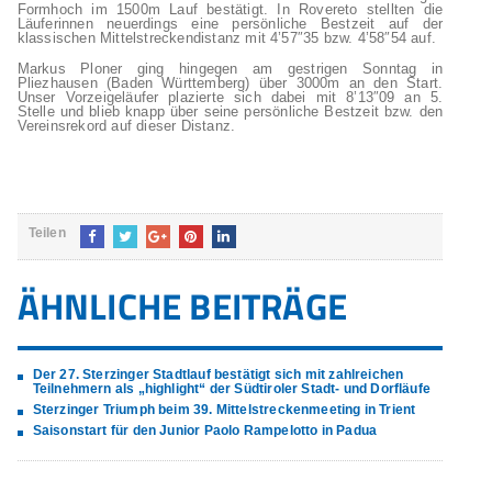
Formhoch im 1500m Lauf bestätigt. In Rovereto stellten die
Läuferinnen neuerdings eine persönliche Bestzeit auf der
klassischen Mittelstreckendistanz mit 4’57″35 bzw. 4’58″54 auf.
Markus Ploner ging hingegen am gestrigen Sonntag in
Pliezhausen (Baden Württemberg) über 3000m an den Start.
Unser Vorzeigeläufer plazierte sich dabei mit 8’13″09 an 5.
Stelle und blieb knapp über seine persönliche Bestzeit bzw. den
Vereinsrekord auf dieser Distanz.
Teilen
ÄHNLICHE BEITRÄGE
Der 27. Sterzinger Stadtlauf bestätigt sich mit zahlreichen
Teilnehmern als „highlight“ der Südtiroler Stadt- und Dorfläufe
Sterzinger Triumph beim 39. Mittelstreckenmeeting in Trient
Saisonstart für den Junior Paolo Rampelotto in Padua