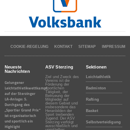
COOKIE-REGELUNG
KONTAKT
SITEMAP
IMPRESSUM
Neueste
ASV Sterzing
Sektionen
Nachrichten
Ziel und Zweck des
Leichtathletik
Vereins ist die
Gelungener
Förderung der
Leichtathletikwettkampf
sportlichen
Badminton
Tätigkeit, der
auf der Sterzinger
Betrueung der
LA-Anlage: 5.
Mitglieder auf
Rafting
diesem Gebiet und
Durchgang des
insbesondere das
„Sportler Grand Prix“
Heranbilden der
Basket
Sport treibenden
ist organisatorisch
Jugend. Der ASV
und sportlich ein
Sterzing verfolgt
Selbstverteidigung
Highlight
ausschließlich und
unmittelbar