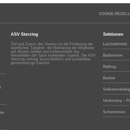
COOKIE-REGEL
ASV Sterzing
Sektionen
Ziel und Zweck des Vereins ist die Förderung der
Leichtathletik
sportlichen Tätigkeit, der Betrueung der Mitglieder
auf diesem Gebiet und insbesondere das
Heranbilden der Sport treibenden Jugend. Der ASV
Badminton
Sterzing verfolgt ausschließlich und unmittelbar
gemeinnützige Zwecke.
Rafting
Basket
r
i
Selbstverteidi
Unihockey – Fl
ehr
Schwimmen