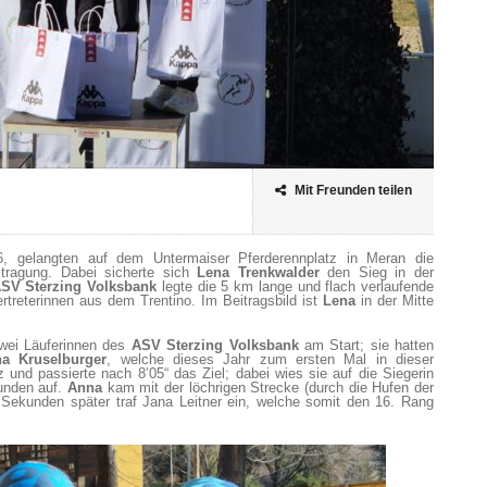
Mit Freunden teilen
, gelangten auf dem Untermaiser Pferderennplatz in Meran die
stragung. Dabei sicherte sich
Lena Trenkwalder
den Sieg in der
SV Sterzing Volksbank
legte die 5 km lange und flach verlaufende
rtreterinnen aus dem Trentino. Im Beitragsbild ist
Lena
in der Mitte
zwei Läuferinnen des
ASV Sterzing Volksbank
am Start; sie hatten
a Kruselburger
, welche dieses Jahr zum ersten Mal in dieser
z und passierte nach 8’05“ das Ziel; dabei wies sie auf die Siegerin
unden auf.
Anna
kam mit der löchrigen Strecke (durch die Hufen der
0 Sekunden später traf Jana Leitner ein, welche somit den 16. Rang