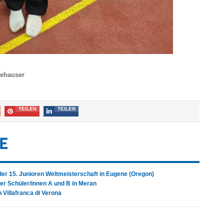
eehauser
TEILEN
TEILEN
E
 der 15. Junioren Weltmeisterschaft in Eugene (Oregon)
er Schüler/innen A und B in Meran
 Villafranca di Verona