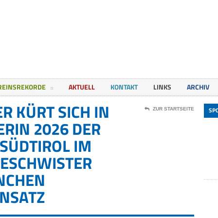
REINSREKORDE
AKTUELL
KONTAKT
LINKS
ARCHIV
 KÜRT SICH IN
SP
ZUR STARTSEITE
RIN 2026 DER
SÜDTIROL IM
GESCHWISTER
NCHEN
INSATZ