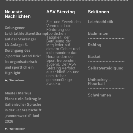
Neueste
ASV Sterzing
Sektionen
Nachrichten
Ziel und Zweck des
Leichtathletik
Vereins ist die
Gelungener
Förderung der
Leichtathletikwettkampf
sportlichen
Badminton
Tätigkeit, der
auf der Sterzinger
Betrueung der
LA-Anlage: 5.
Mitglieder auf
Rafting
diesem Gebiet und
Durchgang des
insbesondere das
„Sportler Grand Prix“
Heranbilden der
Basket
Sport treibenden
ist organisatorisch
Jugend. Der ASV
und sportlich ein
Sterzing verfolgt
Selbstverteidigung
Highlight
ausschließlich und
unmittelbar
gemeinnützige
Unihockey –
Weiterlesen
Zwecke.
Floorball
Master Markus
Schwimmen
Ploner: ein Beitrag in
italienischer Sprache
in der Fachzeitschrift
„runnersworld“ Juni
2026
Weiterlesen