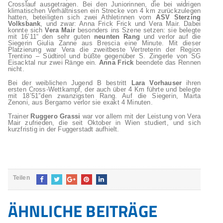
Crosslauf ausgetragen. Bei den Juniorinnen, die bei widrigen
klimatischen Verhältnissen ein Strecke von 4 km zurückzulegen
hatten, beteiligten sich zwei Athletinnen vom
ASV
Sterzing
Volksbank
, und zwar: Anna Frick Frick und Vera Mair. Dabei
konnte sich
Vera Mair
besonders ins Szene setzen: sie belegte
mit 16’11“ den sehr guten
neunten Rang
und verlor auf die
Siegerin Giulia Zanne aus Brescia eine Minute. Mit dieser
Platzierung war Vera die zweitbeste Vertreterin der Region
Trentino – Südtirol und büßte gegenüber S. Zingerle von SG
Eisacktal nur zwei Ränge ein.
Anna Frick
beendete das Rennen
nicht.
Bei der weiblichen Jugend B bestritt
Lara Vorhauser
ihren
ersten Cross-Wettkampf, der auch über 4 Km führte und belegte
mit 18’51″den zwanzigsten Rang. Auf die Siegerin, Marta
Zenoni, aus Bergamo verlor sie exakt 4 Minuten.
Trainer
Ruggero Grassi
war vor allem mit der Leistung von Vera
Mair zufrieden, die seit Oktober in Wien studiert, und sich
kurzfristig in der Fuggerstadt aufhielt.
Teilen
ÄHNLICHE BEITRÄGE