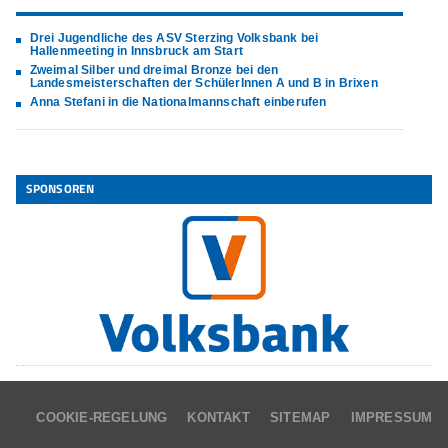
Drei Jugendliche des ASV Sterzing Volksbank bei
Hallenmeeting in Innsbruck am Start
Zweimal Silber und dreimal Bronze bei den
Landesmeisterschaften der SchülerInnen A und B in Brixen
Anna Stefani in die Nationalmannschaft einberufen
SPONSOREN
COOKIE-REGELUNG
KONTAKT
SITEMAP
IMPRESSUM