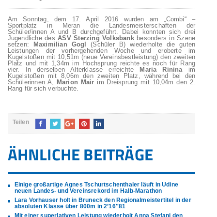
Am Sonntag, dem 17. April 2016 wurden am „Combi“ –
Sportplatz in Meran die Landesmeisterschaften der
Schüler/innen A und B durchgeführt. Dabei konnten sich drei
Jugendliche des
ASV Sterzing
Volksbank
besonders in Szene
setzen:
Maximilian Gogl
(Schüler B) wiederholte die guten
Leistungen der vorhergehenden Woche und eroberte im
Kugelstoßen mit 10,51m (neue Vereinsbestleistung) den zweiten
Platz und mit 1,34m im Hochsprung reichte es noch für Rang
vier. In derselben Alterklasse erreichte
Maria Rinina
im
Kugelstoßen mit 8,06m den zweiten Platz, während bei den
Schülerinnen A,
Marion Mair
im Dreisprung mit 10,04m den 2.
Rang für sich verbuchte.
Teilen
ÄHNLICHE BEITRÄGE
Einige großartige Agnes Tschurtschenthaler läuft in Udine
neuen Landes- und Vereinsrekord im Halb-Marathon
Lara Vorhauser holt in Bruneck den Regionalmeistertitel in der
absoluten Klasse über 800m in 2’16″81
Mit einer superlativen Leistung wiederholt Anna Stefani den