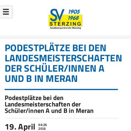
☰
PODESTPLÄTZE BEI DEN
LANDESMEISTERSCHAFTEN
DER SCHÜLER/INNEN A
UND B IN MERAN
Podestplätze bei den
Landesmeisterschaften der
Schüler/innen A und B in Meran
19. April
04:26
2016