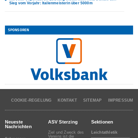
Sieg vom Vorjahr: Italienmeisterin über 5000m
SPONSOREN
COOKIE-REGELUNG
KONTAKT
SITEMAP
IMPRESSUM
Neueste
ASV Sterzing
Sektionen
Nachrichten
Ziel und Zweck des
Leichtathletik
Vereins ist die