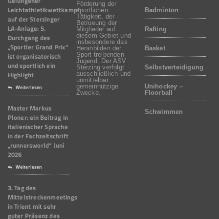
Gelungener
Förderung der
Leichtathletikwettkampf
sportlichen
Badminton
Tätigkeit, der
auf der Sterzinger
Betrueung der
LA-Anlage: 5.
Mitglieder auf
Rafting
diesem Gebiet und
Durchgang des
insbesondere das
„Sportler Grand Prix“
Heranbilden der
Basket
Sport treibenden
ist organisatorisch
Jugend. Der ASV
und sportlich ein
Sterzing verfolgt
Selbstverteidigung
Highlight
ausschließlich und
unmittelbar
gemeinnützige
Unihockey –
Weiterlesen
Zwecke.
Floorball
Master Markus
Schwimmen
Ploner: ein Beitrag in
italienischer Sprache
in der Fachzeitschrift
„runnersworld“ Juni
2026
Weiterlesen
3. Tag des
Mittelstreckenmeetings
in Trient mit sehr
guter Präsenz des