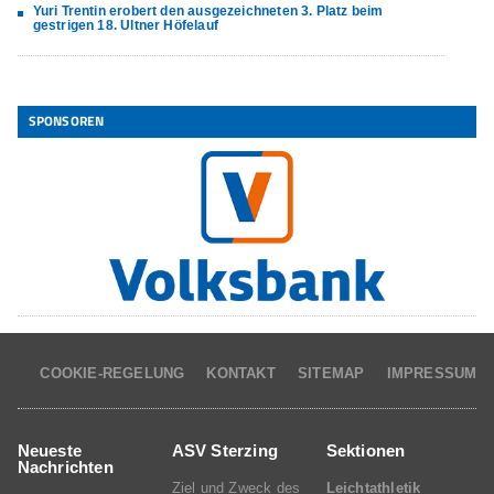
Yuri Trentin erobert den ausgezeichneten 3. Platz beim
gestrigen 18. Ultner Höfelauf
SPONSOREN
COOKIE-REGELUNG
KONTAKT
SITEMAP
IMPRESSUM
Neueste
ASV Sterzing
Sektionen
Nachrichten
Ziel und Zweck des
Leichtathletik