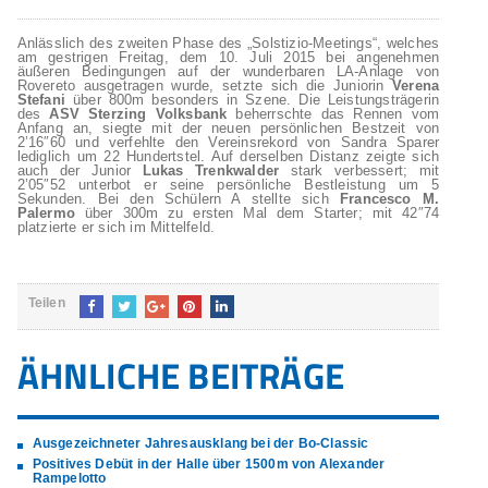
Anlässlich des zweiten Phase des „Solstizio-Meetings“, welches
am gestrigen Freitag, dem 10. Juli 2015 bei angenehmen
äußeren Bedingungen auf der wunderbaren LA-Anlage von
Rovereto ausgetragen wurde, setzte sich die Juniorin
Verena
Stefani
über 800m besonders in Szene. Die Leistungsträgerin
des
ASV Sterzing Volksbank
beherrschte das Rennen vom
Anfang an, siegte mit der neuen persönlichen Bestzeit von
2’16″60 und verfehlte den Vereinsrekord von Sandra Sparer
lediglich um 22 Hundertstel. Auf derselben Distanz zeigte sich
auch der Junior
Lukas Trenkwalder
stark verbessert; mit
2’05″52 unterbot er seine persönliche Bestleistung um 5
Sekunden. Bei den Schülern A stellte sich
Francesco M.
Palermo
über 300m zu ersten Mal dem Starter; mit 42″74
platzierte er sich im Mittelfeld.
Teilen
ÄHNLICHE BEITRÄGE
Ausgezeichneter Jahresausklang bei der Bo-Classic
Positives Debüt in der Halle über 1500m von Alexander
Rampelotto