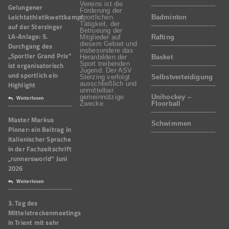
Vereins ist die
Gelungener
Förderung der
Leichtathletikwettkampf
sportlichen
Badminton
Tätigkeit, der
auf der Sterzinger
Betrueung der
LA-Anlage: 5.
Mitglieder auf
Rafting
diesem Gebiet und
Durchgang des
insbesondere das
„Sportler Grand Prix“
Heranbilden der
Basket
Sport treibenden
ist organisatorisch
Jugend. Der ASV
und sportlich ein
Sterzing verfolgt
Selbstverteidigung
Highlight
ausschließlich und
unmittelbar
gemeinnützige
Unihockey –
Weiterlesen
Zwecke.
Floorball
Master Markus
Schwimmen
Ploner: ein Beitrag in
italienischer Sprache
in der Fachzeitschrift
„runnersworld“ Juni
2026
Weiterlesen
3. Tag des
Mittelstreckenmeetings
in Trient mit sehr