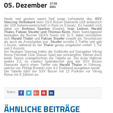
05. Dezember
17:35
2021
Heute und gestern waren fünf junge Leihspieler des
ASV
Sterzing Volksbank
beim SSV Bozen Diamante U19 anlässlich
der U19 Italienmeisterschaft in Rom im Einsatz. Es handelt sich
dabei um
Andreas Sparber
(Goalie),
Ivan Leitner, Harald
Thaler, Fabian Stuefer und Thomas Keim.
Beim Samstagspiel
besiegten die Bozner GEAS Sesto mit 11:3; dabei zeichneten
sich
Harald Thaler
und
Fabian Stuefer
sowohl als Torschützen
als auch als Assistgeber aus.
Stuefer
erzielte 2 Treffer und gab
1 Assist, während es bei
Thaler
genau umgekehrt verlief: 1 Tor
und 2 Assists.
Am heutigen Sonntag trafen die Südtiroler auf Gastgeber Viking
Roma Floorball Club. Dieses Spiel war umkämpfter, führten doch
beide Teams unangefochten die Tabelle an. Die erste Halbzeit
endete 2:2; im zweiten Spielabschitt ging der SSV Bozen
Diamante durch einen Treffer von
Harald Thaler
in Führung,
welche von Philipp Bonenti zum 4:2 Endstand ausgebaut wurde.
Die Tabelle führt der SSV Bozen mit 12 Punkten vor Viking
Roma mit 9 Zählern an.
Teilen
ÄHNLICHE BEITRÄGE