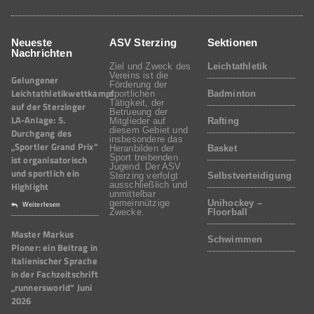
Neueste
ASV Sterzing
Sektionen
Nachrichten
Ziel und Zweck des
Leichtathletik
Vereins ist die
Gelungener
Förderung der
Leichtathletikwettkampf
sportlichen
Badminton
Tätigkeit, der
auf der Sterzinger
Betrueung der
LA-Anlage: 5.
Mitglieder auf
Rafting
diesem Gebiet und
Durchgang des
insbesondere das
„Sportler Grand Prix“
Heranbilden der
Basket
Sport treibenden
ist organisatorisch
Jugend. Der ASV
und sportlich ein
Sterzing verfolgt
Selbstverteidigung
Highlight
ausschließlich und
unmittelbar
gemeinnützige
Unihockey –
Weiterlesen
Zwecke.
Floorball
Master Markus
Schwimmen
Ploner: ein Beitrag in
italienischer Sprache
in der Fachzeitschrift
„runnersworld“ Juni
2026