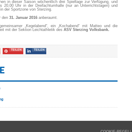
hen in dieser Saison wöchentlich drei Spieltage zur Verfügung, und
 20,00 Uhr in der Dreifachturnhalle (nur an Unterrichtstagen) und
 in der Sportzone von Sterzing.
ür den
31. Januar 2016
anberaumt.
emeinsamer „Kegelabend“, ein „Kochabend“ mit Matteo und die
it mit der Sektion Leichtathletik des
ASV Sterzing Volksbank.
TEILEN
TEILEN
E
n
ng
COOKIE-REGEL