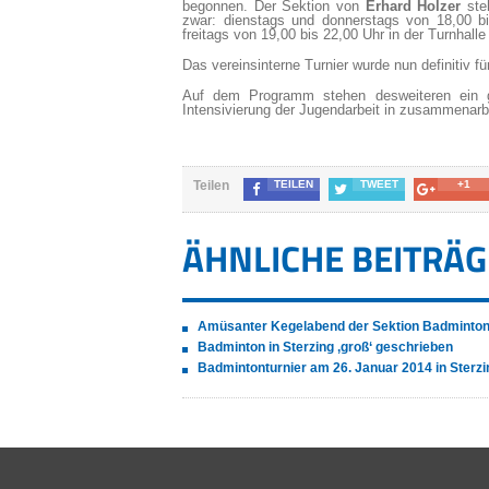
begonnen. Der Sektion von
Erhard Holzer
ste
zwar: dienstags und donnerstags von 18,00 bis
freitags von 19,00 bis 22,00 Uhr in der Turnhalle
Das vereinsinterne Turnier wurde nun definitiv f
Auf dem Programm stehen desweiteren ein g
Intensivierung der Jugendarbeit in zusammenarbe
Teilen
TEILEN
TWEET
+1
ÄHNLICHE BEITRÄG
Amüsanter Kegelabend der Sektion Badminto
Badminton in Sterzing ‚groß‘ geschrieben
Badmintonturnier am 26. Januar 2014 in Sterzi