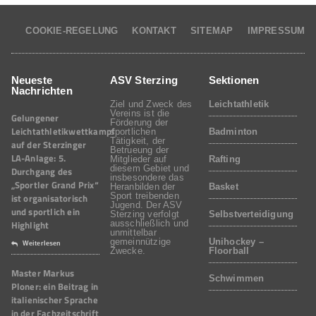
COOKIE-REGELUNG
KONTAKT
SITEMAP
IMPRESSUM
Neueste
ASV Sterzing
Sektionen
Nachrichten
Ziel und Zweck des
Leichtathletik
Vereins ist die
Gelungener
Förderung der
Leichtathletikwettkampf
sportlichen
Badminton
Tätigkeit, der
auf der Sterzinger
Betrueung der
LA-Anlage: 5.
Mitglieder auf
Rafting
diesem Gebiet und
Durchgang des
insbesondere das
„Sportler Grand Prix“
Heranbilden der
Basket
Sport treibenden
ist organisatorisch
Jugend. Der ASV
und sportlich ein
Sterzing verfolgt
Selbstverteidigung
Highlight
ausschließlich und
unmittelbar
gemeinnützige
Unihockey –
Weiterlesen
Zwecke.
Floorball
Master Markus
Schwimmen
Ploner: ein Beitrag in
italienischer Sprache
in der Fachzeitschrift