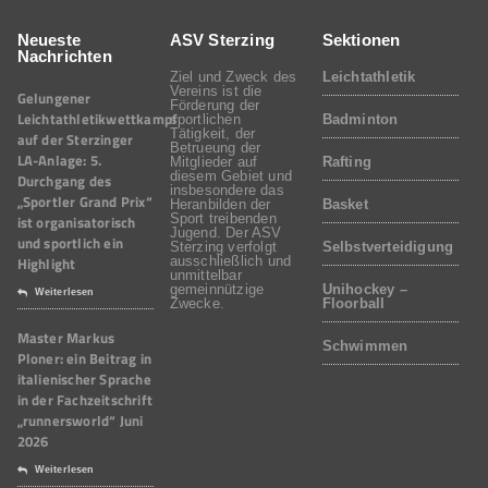
Neueste
ASV Sterzing
Sektionen
Nachrichten
Ziel und Zweck des
Leichtathletik
Vereins ist die
Gelungener
Förderung der
Leichtathletikwettkampf
sportlichen
Badminton
Tätigkeit, der
auf der Sterzinger
Betrueung der
LA-Anlage: 5.
Mitglieder auf
Rafting
diesem Gebiet und
Durchgang des
insbesondere das
„Sportler Grand Prix“
Heranbilden der
Basket
Sport treibenden
ist organisatorisch
Jugend. Der ASV
und sportlich ein
Sterzing verfolgt
Selbstverteidigung
Highlight
ausschließlich und
unmittelbar
gemeinnützige
Unihockey –
Weiterlesen
Zwecke.
Floorball
Master Markus
Schwimmen
Ploner: ein Beitrag in
italienischer Sprache
in der Fachzeitschrift
„runnersworld“ Juni
2026
Weiterlesen