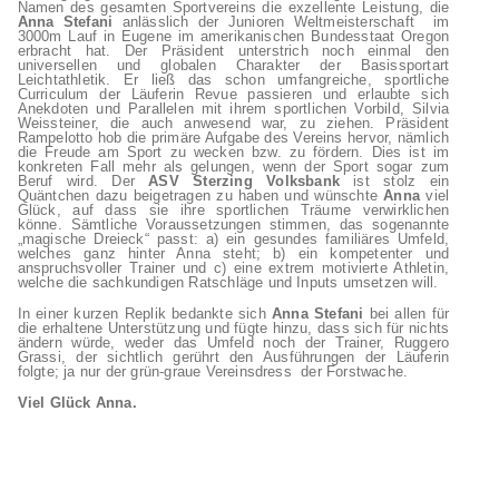
Namen des gesamten Sportvereins die exzellente Leistung, die
Anna Stefani
anlässlich der Junioren Weltmeisterschaft im
3000m Lauf in Eugene im amerikanischen Bundesstaat Oregon
erbracht hat. Der Präsident unterstrich noch einmal den
universellen und globalen Charakter der Basissportart
Leichtathletik. Er ließ das schon umfangreiche, sportliche
Curriculum der Läuferin Revue passieren und erlaubte sich
Anekdoten und Parallelen mit ihrem sportlichen Vorbild, Silvia
Weissteiner, die auch anwesend war, zu ziehen. Präsident
Rampelotto hob die primäre Aufgabe des Vereins hervor, nämlich
die Freude am Sport zu wecken bzw. zu fördern. Dies ist im
konkreten Fall mehr als gelungen, wenn der Sport sogar zum
Beruf wird. Der
ASV Sterzing Volksbank
ist stolz ein
Quäntchen dazu beigetragen zu haben und wünschte
Anna
viel
Glück, auf dass sie ihre sportlichen Träume verwirklichen
könne. Sämtliche Voraussetzungen stimmen, das sogenannte
„magische Dreieck“ passt: a) ein gesundes familiäres Umfeld,
welches ganz hinter Anna steht; b) ein kompetenter und
anspruchsvoller Trainer und c) eine extrem motivierte Athletin,
welche die sachkundigen Ratschläge und Inputs umsetzen will.
In einer kurzen Replik bedankte sich
Anna Stefani
bei allen für
die erhaltene Unterstützung und fügte hinzu, dass sich für nichts
ändern würde, weder das Umfeld noch der Trainer, Ruggero
Grassi, der sichtlich gerührt den Ausführungen der Läuferin
folgte; ja nur der grün-graue Vereinsdress der Forstwache.
Viel Glück Anna.