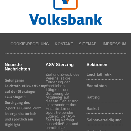
COOKIE-REGELUNG
KONTAKT
SITEMAP
IMPRESSUM
Neueste
ASV Sterzing
Sektionen
Nachrichten
Ziel und Zweck des
Leichtathletik
Vereins ist die
Gelungener
Förderung der
Leichtathletikwettkampf
sportlichen
Badminton
Tätigkeit, der
auf der Sterzinger
Betrueung der
LA-Anlage: 5.
Mitglieder auf
Rafting
diesem Gebiet und
Durchgang des
insbesondere das
„Sportler Grand Prix“
Heranbilden der
Basket
Sport treibenden
ist organisatorisch
Jugend. Der ASV
und sportlich ein
Sterzing verfolgt
Selbstverteidigung
Highlight
ausschließlich und
unmittelbar