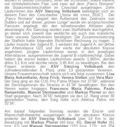
wurden in Gubbio (Umbrien), einer der schönsten Städte Italiens
mit mittelalterlichem Flair, und zwar auf dem „Parco Romano“
die Staatsmeisterschaften im Crosslauf ausgetragen. Zehn
Läufer/innen des
ASV Sterzing Volksbank
beteiligten sich an
diesem Fest des Crosslaufes („festa del cross 2016“). Der
„Parco Romano“ tangiert den Außenrand des Zentrums von
Gubbio und auf dieser „grünen Lunge“ wurde ein anspruchsvoller
Parcours angelegt, der den teilnehmenden Athleten alles
abverlangte. Am Samstag wurden zwei Staffelläufe durchgeführt,
an denen sich sowohl das weibliche als auch das männliche
Team unseres Sportvereins beteiligten. Die Zusammensetzung
der Staffeln hatte folgenden Richtlinien Rechnung zu tragen: 1
Läufer musste der Jugend B, 1 weiterer der Jugend A, ein dritter
der Altersklasse U23 und der vierte der absoluten Klasse
angehören; jüngere Läufer/innen waren in den jeweiligen
Altersklasse, ausgenommen die Jugend B startberechtigt. Dabei
hatten die ersten beiden Läufer/innen jeweils 1.900m, der/die
dritte 3,1 Km und der/die letzte 3,45 Km zu bewältigen. Bei den
Frauen eroberte der
ASV Sterzing Volksbank
den
zufriedenstellenden 6. Platz unter 13 gestarteten Vereinen.
Unsere Frauenmannschaft setzte sich wie folgt zusammen:
Lisa
Maria Aukenthaler, Anna Frick, Verena Stefani
und
Vera Mair
.
Der Sieg ging an die CUS Pro Patria Milano mit 37’59“, während
die Sterzingerinnen die Strecke in 41’34“ bewältigten. Bei den
Herren waren hingegen
Francesco Maria Palermo, Paolo
Rampelotto, Manuel Steinwandter
und
Markus Ploner
an den
Start gegangen. Nach 34’55“ belegten sie den 12. Rang unter 30
gestarteten Teams; den Sieg holte sich Atletica Feltre mit
32’34“.
Am darauf folgenden Sonntag wurden die Einzel- und
Mannschaftsbewerbe ausgetragen: in der absoluten Klasse
eroberte der
ASV Sterzing Volksbank
über 10 Km in der
Besetzung mit
Markus Ploner
(40 bzw. 45),
Daniel Hofer
(61
bzw. 67) und
Manuel Steinwandter
(153 bzw. 173) mit 254