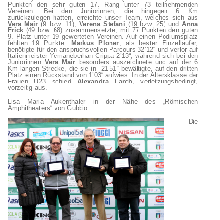
Punkten den sehr guten 17. Rang unter 73 teilnehmenden
Vereinen. Bei den Juniorinnen, die hingegen 6 Km
zurückzulegen hatten, erreichte unser Team, welches sich aus
Vera Mair
(9 bzw. 11),
Verena Stefani
(19 bzw. 25) und
Anna
Frick
(49 bzw. 68) zusammensetzte, mit 77 Punkten den guten
9. Platz unter 19 gewerteten Vereinen. Auf einen Podiumsplatz
fehlten 19 Punkte.
Markus Ploner
, als bester Einzelläufer,
benötigte für den anspruchsvollen Parcours 32’12“ und verlor auf
Italienmeister Yemaneberhan Crippa 2’13“, während sich bei den
Juniorinnen
Vera Mair
besonders auszeichnete und auf der 6
Km langen Strecke, die sie in 21’51“ bewältigte, auf den dritten
Platz einen Rückstand von 1’03“ aufwies. In der Altersklasse der
Frauen U23 schied
Alexandra Larch
, verletzungsbedingt,
vorzeitig aus.
Lisa Maria Aukenthaler in der Nähe des „Römischen
Amphitheaters“ von Gubbio
Die