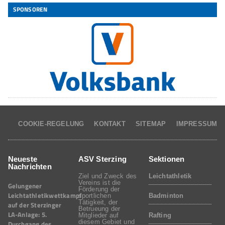
SPONSOREN
COOKIE-REGELUNG
KONTAKT
SITEMAP
IMPRESSUM
Neueste
ASV Sterzing
Sektionen
Nachrichten
Ziel und Zweck des
Leichtathletik
Vereins ist die
Gelungener
Förderung der
Leichtathletikwettkampf
sportlichen
Badminton
Tätigkeit, der
auf der Sterzinger
Betrueung der
LA-Anlage: 5.
Mitglieder auf
Rafting
diesem Gebiet und
Durchgang des