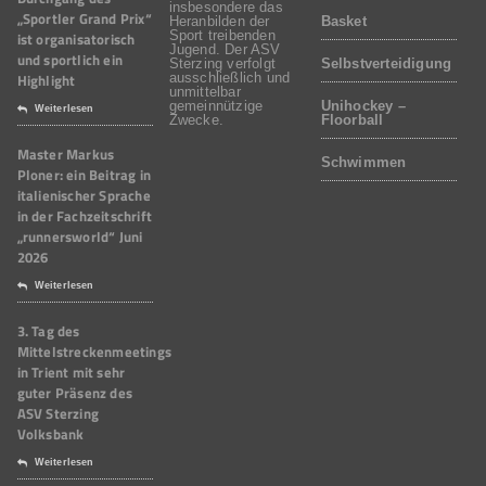
insbesondere das
„Sportler Grand Prix“
Heranbilden der
Basket
Sport treibenden
ist organisatorisch
Jugend. Der ASV
und sportlich ein
Sterzing verfolgt
Selbstverteidigung
Highlight
ausschließlich und
unmittelbar
gemeinnützige
Unihockey –
Weiterlesen
Zwecke.
Floorball
Master Markus
Schwimmen
Ploner: ein Beitrag in
italienischer Sprache
in der Fachzeitschrift
„runnersworld“ Juni
2026
Weiterlesen
3. Tag des
Mittelstreckenmeetings
in Trient mit sehr
guter Präsenz des
ASV Sterzing
Volksbank
Weiterlesen