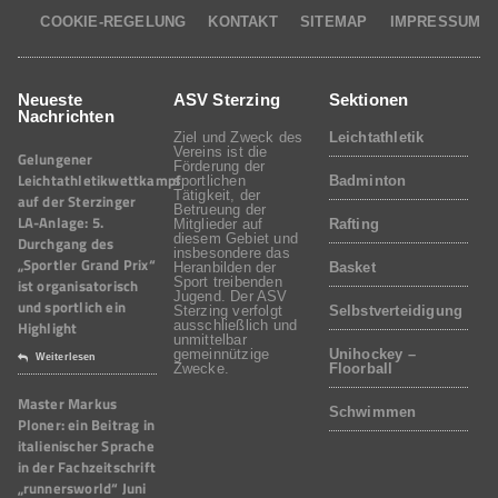
COOKIE-REGELUNG
KONTAKT
SITEMAP
IMPRESSUM
Neueste
ASV Sterzing
Sektionen
Nachrichten
Ziel und Zweck des
Leichtathletik
Vereins ist die
Gelungener
Förderung der
Leichtathletikwettkampf
sportlichen
Badminton
Tätigkeit, der
auf der Sterzinger
Betrueung der
LA-Anlage: 5.
Mitglieder auf
Rafting
diesem Gebiet und
Durchgang des
insbesondere das
„Sportler Grand Prix“
Heranbilden der
Basket
Sport treibenden
ist organisatorisch
Jugend. Der ASV
und sportlich ein
Sterzing verfolgt
Selbstverteidigung
Highlight
ausschließlich und
unmittelbar
gemeinnützige
Unihockey –
Weiterlesen
Zwecke.
Floorball
Master Markus
Schwimmen
Ploner: ein Beitrag in
italienischer Sprache
in der Fachzeitschrift
„runnersworld“ Juni