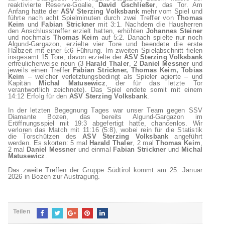
reaktivierte Reserve-Goalie,
David
Gschließer
, das Tor. Am
Anfang hatte der
ASV Sterzing Volksbank
mehr vom Spiel und
führte nach acht Spielminuten durch zwei Treffer von
Thomas
Keim
und
Fabian Strickner
mit 3:1. Nachdem die Hausherren
den Anschlusstreffer erzielt hatten, erhöhten
Johannes Steiner
und nochmals
Thomas
Keim
auf 5:2. Danach spielte nur noch
Algund-Gargazon, erzielte vier Tore und beendete die erste
Halbzeit mit einer 5:6 Führung. Im zweiten Spielabschnitt fielen
insgesamt 15 Tore, davon erzielte der
ASV Sterzing Volksbank
erfreulicherweise neun (3
Harald Thaler
, 2
Daniel Messner
und
jeweils einen Treffer
Fabian Strickner, Thomas Keim, Tobias
Keim
– welcher verletztungsbedingt als Spieler agierte – und
Kapitän
Michal Matusewicz
, der für das letzte Tor
verantwortlich zeichnete). Das Spiel endete somit mit einem
14:12 Erfolg für den
ASV Sterzing Volksbank
.
In der letzten Begegnung Tages war unser Team gegen SSV
Diamante Bozen, das bereits Algund-Gargazon im
Eröffnungsspiel mit 19:3 abgefertigt hatte, chancenlos. Wir
verloren das Match mit 11:16 (5:8), wobei rein für die Statistik
die Torschützen des
ASV Sterzing Volksbank
angeführt
werden. Es skorten: 5 mal
Harald Thaler
, 2 mal
Thomas Keim
,
2 mal
Daniel Messner
und einmal
Fabian Strickner
und
Michal
Matusewicz
.
Das zweite Treffen der Gruppe Südtirol kommt am 25. Januar
2026 in Bozen zur Austragung.
Teilen