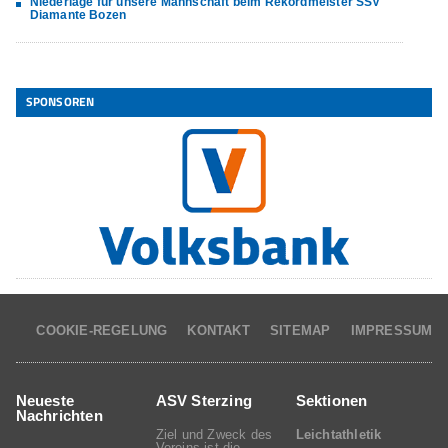
Niederlage für unsere Mannschaft beim Rekordmeister SSV
Diamante Bozen
SPONSOREN
COOKIE-REGELUNG
KONTAKT
SITEMAP
IMPRESSUM
Neueste
ASV Sterzing
Sektionen
Nachrichten
Ziel und Zweck des
Leichtathletik
Vereins ist die