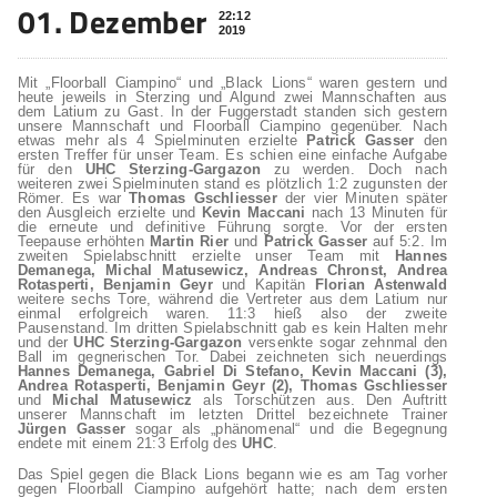
01. Dezember
22:12
2019
Mit „Floorball Ciampino“ und „Black Lions“ waren gestern und
heute jeweils in Sterzing und Algund zwei Mannschaften aus
dem Latium zu Gast. In der Fuggerstadt standen sich gestern
unsere Mannschaft und Floorball Ciampino gegenüber. Nach
etwas mehr als 4 Spielminuten erzielte
Patrick
Gasser
den
ersten Treffer für unser Team. Es schien eine einfache Aufgabe
für den
UHC Sterzing-Gargazon
zu werden. Doch nach
weiteren zwei Spielminuten stand es plötzlich 1:2 zugunsten der
Römer. Es war
Thomas Gschliesser
der vier Minuten später
den Ausgleich erzielte und
Kevin
Maccani
nach 13 Minuten für
die erneute und definitive Führung sorgte. Vor der ersten
Teepause erhöhten
Martin Rier
und
Patrick Gasser
auf 5:2. Im
zweiten Spielabschnitt erzielte unser Team mit
Hannes
Demanega, Michal Matusewicz, Andreas Chronst, Andrea
Rotasperti, Benjamin Geyr
und Kapitän
Florian Astenwald
weitere sechs Tore, während die Vertreter aus dem Latium nur
einmal erfolgreich waren. 11:3 hieß also der zweite
Pausenstand. Im dritten Spielabschnitt gab es kein Halten mehr
und der
UHC Sterzing-Gargazon
versenkte sogar zehnmal den
Ball im gegnerischen Tor. Dabei zeichneten sich neuerdings
Hannes Demanega, Gabriel Di Stefano, Kevin Maccani (3),
Andrea Rotasperti,
Benjamin Geyr (2), Thomas Gschliesser
und
Michal Matusewicz
als Torschützen aus. Den Auftritt
unserer Mannschaft im letzten Drittel bezeichnete Trainer
Jürgen Gasser
sogar als „phänomenal“ und die Begegnung
endete mit einem 21:3 Erfolg des
UHC
.
Das Spiel gegen die Black Lions begann wie es am Tag vorher
gegen Floorball Ciampino aufgehört hatte; nach dem ersten