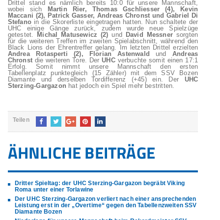
Drittel stand es nämlich bereits 10:0 für unsere Mannschaft,
wobei sich
Martin Rier, Thomas Gschliesser (4), Kevin
Maccani (2), Patrick Gasser, Andreas Chronst und Gabriel Di
Stefano
in die Skorerliste eingetragen hatten. Nun schaltete der
UHC einige Gänge zurück, zudem wurde neue Spielzüge
getestet.
Michal Matusewicz (2)
und
David Messner
sorgten
für die weiteren Treffen im zweiten Spielabschnitt, während den
Black Lions der Ehrentreffer gelang. Im letzten Drittel erzielten
Andrea Rotasperti (2), Florian Astenwald
und
Andreas
Chronst
die weiteren Tore. Der
UHC
verbuchte somit einen 17:1
Erfolg. Somit nimmt unsere Mannschaft den ersten
Tabellenplatz punktegleich (15 Zähler) mit dem SSV Bozen
Diamante und derselben Tordifferenz (+45) ein. Der
UHC
Sterzing-Gargazon
hat jedoch ein Spiel mehr bestritten.
Teilen
ÄHNLICHE BEITRÄGE
Dritter Spieltag: der UHC Sterzing-Gargazon begräbt Viking
Roma unter einer Torlawine
Der UHC Sterzing-Gargazon verliert nach einer ansprechenden
Leistung erst in der „Overtime“ gegen den Tabellenzweiten SSV
Diamante Bozen