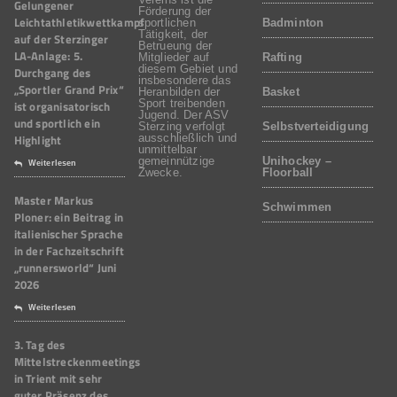
Gelungener
Förderung der
Leichtathletikwettkampf
sportlichen
Badminton
Tätigkeit, der
auf der Sterzinger
Betrueung der
LA-Anlage: 5.
Mitglieder auf
Rafting
diesem Gebiet und
Durchgang des
insbesondere das
„Sportler Grand Prix“
Heranbilden der
Basket
Sport treibenden
ist organisatorisch
Jugend. Der ASV
und sportlich ein
Sterzing verfolgt
Selbstverteidigung
Highlight
ausschließlich und
unmittelbar
gemeinnützige
Unihockey –
Weiterlesen
Zwecke.
Floorball
Master Markus
Schwimmen
Ploner: ein Beitrag in
italienischer Sprache
in der Fachzeitschrift
„runnersworld“ Juni
2026
Weiterlesen
3. Tag des
Mittelstreckenmeetings
in Trient mit sehr
guter Präsenz des