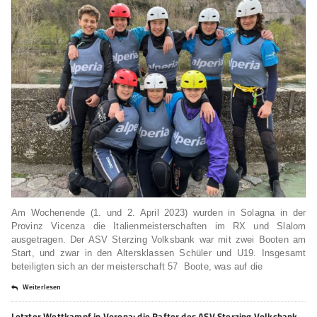
Am Wochenende (1. und 2. April 2023) wurden in Solagna in der
Provinz Vicenza die Italienmeisterschaften im RX und Slalom
ausgetragen. Der ASV Sterzing Volksbank war mit zwei Booten am
Start, und zwar in den Altersklassen Schüler und U19. Insgesamt
beteiligten sich an der meisterschaft 57 Boote, was auf die
Weiterlesen
Letzter Wettkampf in Verona: die Rafter des ASV Sterzing Volksbank